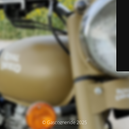
© Gascogneride 2025